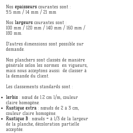
Nos
épaisseurs
courantes sont :
9.5 mm / 14 mm / 21 mm
Nos
largeurs
courantes sont :
100 mm / 120 mm / 140 mm / 160 mm /
180 mm.
D’autres dimensions sont possible sur
demande.
Nos planchers sont classés de manière
générale selon les normes en vigueurs,
mais nous acceptons aussi de classer à
la demande du client.
Les classements standards sont :
1erbis
: nœud de 1.2 cm 1/m, couleur
claire homogène.
Rustique extra
: nœuds de 2 à 3 cm,
couleur claire homogène.
Rustique B
: nœuds = à 1/3 de la largeur
de la planche, décoloration partielle
acceptée.